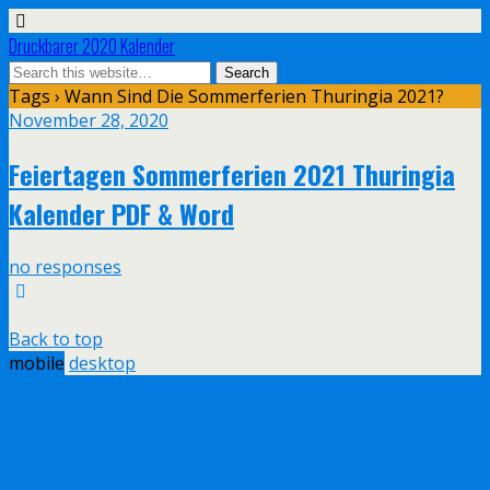
Druckbarer 2020 Kalender
Tags › Wann Sind Die Sommerferien Thuringia 2021?
November 28, 2020
Feiertagen Sommerferien 2021 Thuringia
Kalender PDF & Word
no responses
Back to top
mobile
desktop