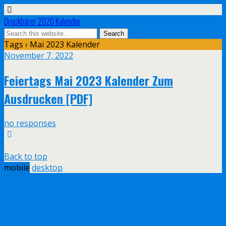
Druckbarer 2020 Kalender
Tags › Mai 2023 Kalender
November 7, 2022
Feiertags Mai 2023 Kalender Zum
Ausdrucken [PDF]
no responses
Back to top
mobile
desktop