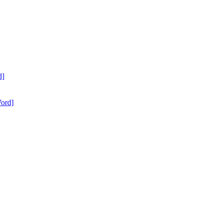
d]
ord]