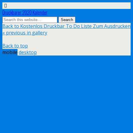
Druckbarer 2020 Kalender
Back to Kostenlos Druckbar To Do Liste Zum Ausdrucken
« previous in gallery
Back to top
mobile
desktop