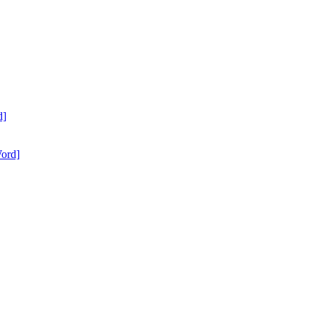
d]
ord]