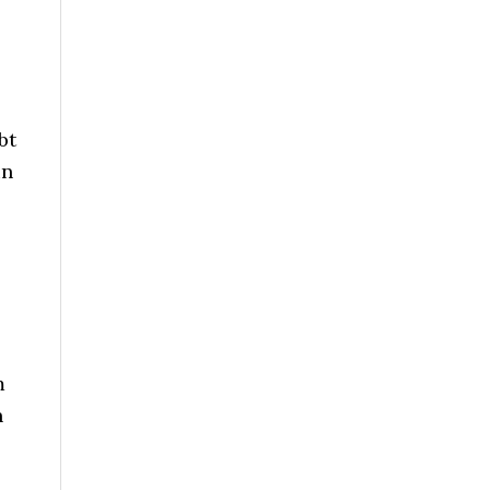
bt
in
m
n