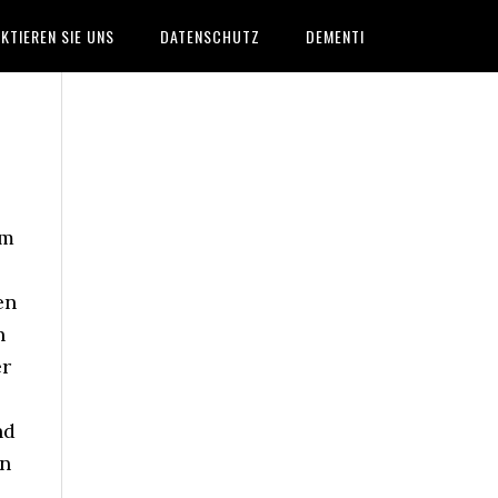
KTIEREN SIE UNS
DATENSCHUTZ
DEMENTI
em
en
n
er
nd
en