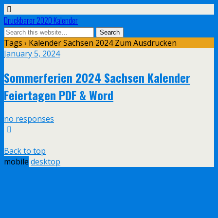
Druckbarer 2020 Kalender
Tags › Kalender Sachsen 2024 Zum Ausdrucken
January 5, 2024
Sommerferien 2024 Sachsen Kalender
Feiertagen PDF & Word
no responses
Back to top
mobile
desktop