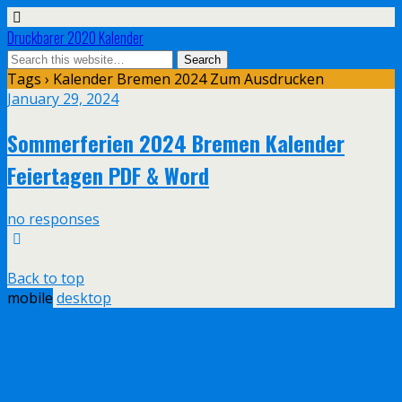
Druckbarer 2020 Kalender
Tags › Kalender Bremen 2024 Zum Ausdrucken
January 29, 2024
Sommerferien 2024 Bremen Kalender
Feiertagen PDF & Word
no responses
Back to top
mobile
desktop