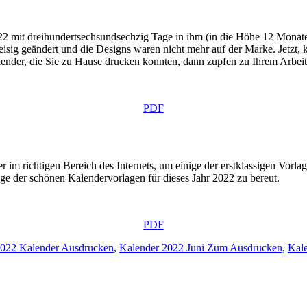
022 mit dreihundertsechsundsechzig Tage in ihm (in die Höhe 12 Monate )
isig geändert und die Designs waren nicht mehr auf der Marke. Jetzt,
lender, die Sie zu Hause drucken konnten, dann zupfen zu Ihrem Arbeit
PDF
r im richtigen Bereich des Internets, um einige der erstklassigen Vorl
ige der schönen Kalendervorlagen für dieses Jahr 2022 zu bereut.
PDF
2022 Kalender Ausdrucken
,
Kalender 2022 Juni Zum Ausdrucken
,
Kal