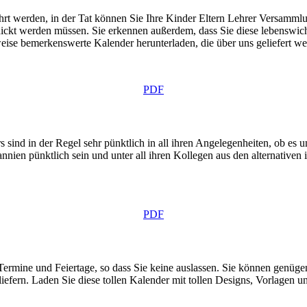
hrt werden, in der Tat können Sie Ihre Kinder Eltern Lehrer Versamml
eknickt werden müssen. Sie erkennen außerdem, dass Sie diese lebenswic
weise bemerkenswerte Kalender herunterladen, die über uns geliefert we
PDF
s sind in der Regel sehr pünktlich in all ihren Angelegenheiten, ob es 
en pünktlich sein und unter all ihren Kollegen aus den alternativen int
PDF
-Termine und Feiertage, so dass Sie keine auslassen. Sie können genü
efern. Laden Sie diese tollen Kalender mit tollen Designs, Vorlagen un