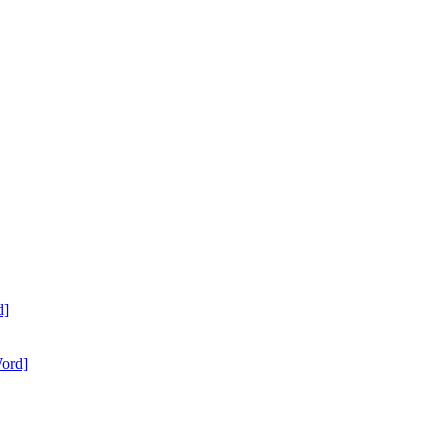
d]
ord]