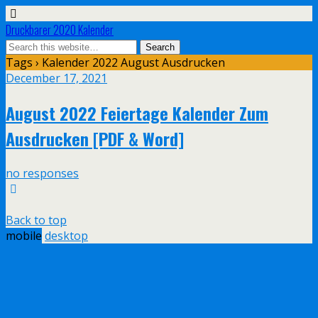
Druckbarer 2020 Kalender
Tags › Kalender 2022 August Ausdrucken
December 17, 2021
August 2022 Feiertage Kalender Zum
Ausdrucken [PDF & Word]
no responses
Back to top
mobile
desktop