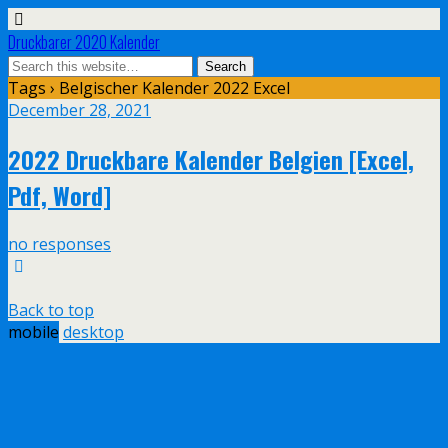
Druckbarer 2020 Kalender
Tags › Belgischer Kalender 2022 Excel
December 28, 2021
2022 Druckbare Kalender Belgien [Excel,
Pdf, Word]
no responses
Back to top
mobile
desktop