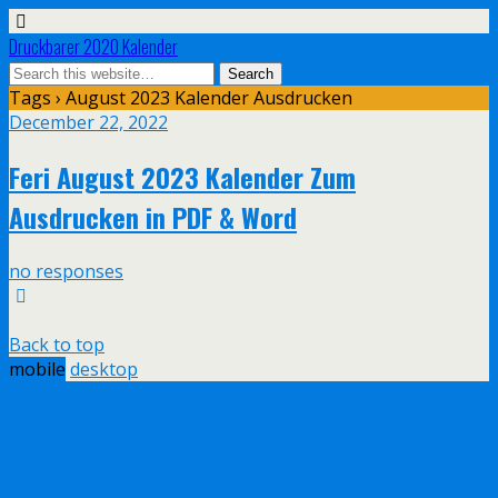
Druckbarer 2020 Kalender
Tags › August 2023 Kalender Ausdrucken
December 22, 2022
Feri August 2023 Kalender Zum
Ausdrucken in PDF & Word
no responses
Back to top
mobile
desktop