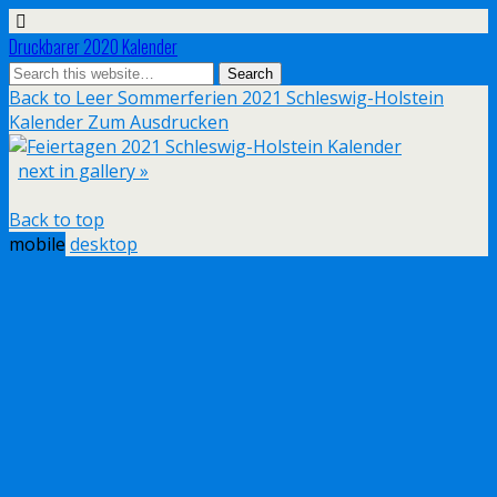
Druckbarer 2020 Kalender
Back to Leer Sommerferien 2021 Schleswig-Holstein
Kalender Zum Ausdrucken
next in gallery »
Back to top
mobile
desktop