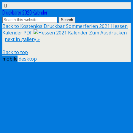
Druckbarer 2020 Kalender
Back to Kostenlos Druckbar Sommerferien 2021 Hessen
Kalender PDF
next in gallery »
Back to top
mobile
desktop