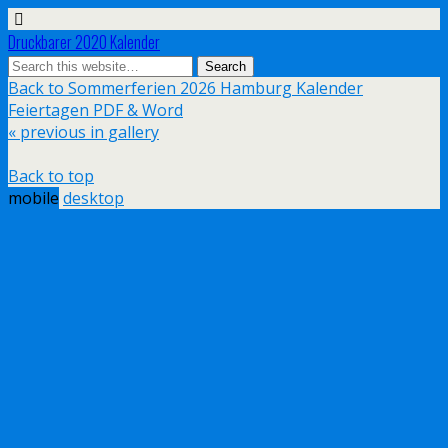
Druckbarer 2020 Kalender
Back to Sommerferien 2026 Hamburg Kalender
Feiertagen PDF & Word
« previous in gallery
Back to top
mobile
desktop