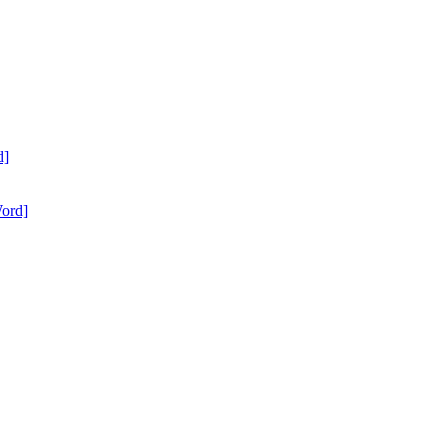
d]
ord]