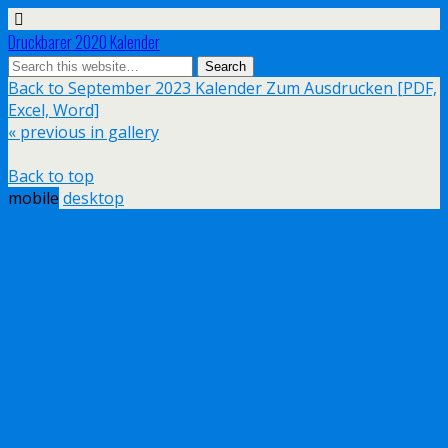
Druckbarer 2020 Kalender
Back to September 2023 Kalender Zum Ausdrucken [PDF,
Excel, Word]
« previous in gallery
Back to top
mobile
desktop