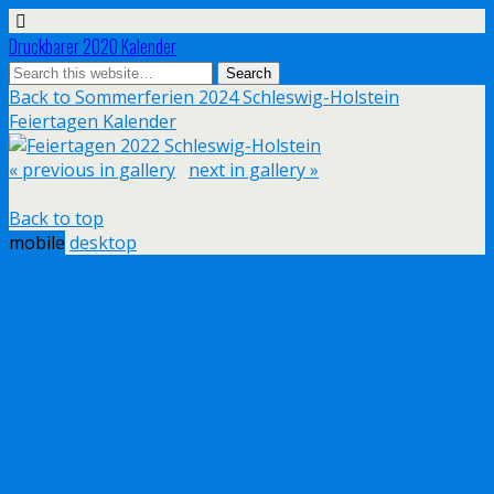
Druckbarer 2020 Kalender
Back to Sommerferien 2024 Schleswig-Holstein
Feiertagen Kalender
« previous in gallery
next in gallery »
Back to top
mobile
desktop