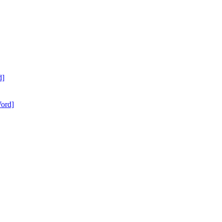
d]
ord]