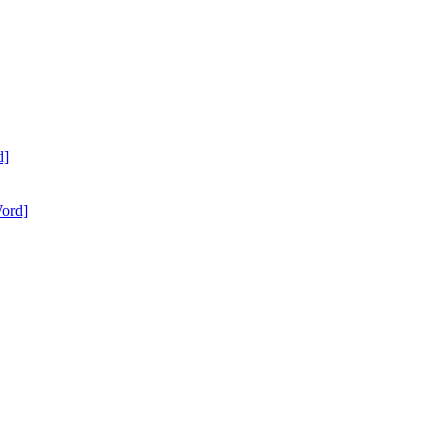
d]
ord]