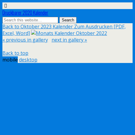
Druckbarer 2020 Kalender
Back to Oktober 2023 Kalender Zum Ausdrucken [PDF,
Excel, Word]
« previous in gallery
next in gallery »
Back to top
mobile
desktop