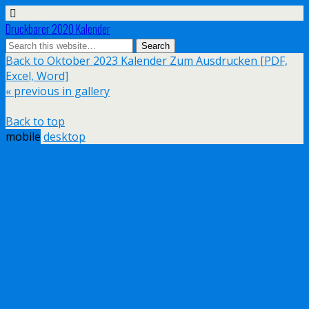
Druckbarer 2020 Kalender
Back to Oktober 2023 Kalender Zum Ausdrucken [PDF,
Excel, Word]
« previous in gallery
Back to top
mobile
desktop