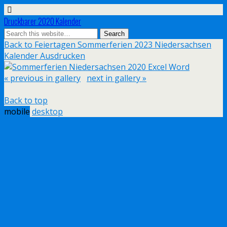
Druckbarer 2020 Kalender
Back to Feiertagen Sommerferien 2023 Niedersachsen
Kalender Ausdrucken
« previous in gallery
next in gallery »
Back to top
mobile
desktop