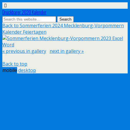
Druckbarer 2020 Kalender
Back to Sommerferien 2024 Mecklenburg-Vorpommern
Kalender Feiertagen
« previous in gallery
next in gallery »
Back to top
mobile
desktop