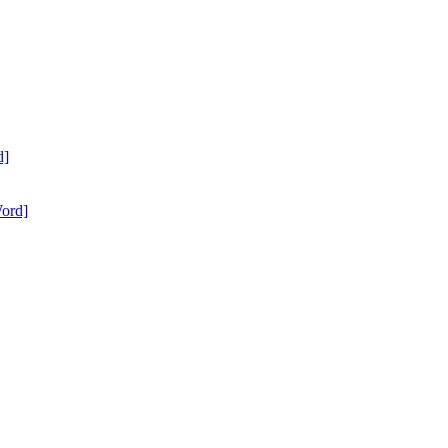
d]
ord]