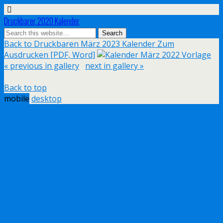
Druckbarer 2020 Kalender
Back to Druckbaren März 2023 Kalender Zum
Ausdrucken [PDF, Word]
« previous in gallery
next in gallery »
Back to top
mobile
desktop