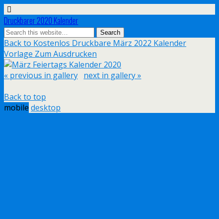
Druckbarer 2020 Kalender
Back to Kostenlos Druckbare März 2022 Kalender
Vorlage Zum Ausdrucken
« previous in gallery
next in gallery »
Back to top
mobile
desktop