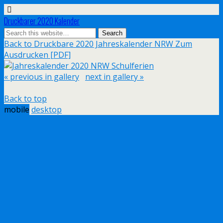
Druckbarer 2020 Kalender
Back to Druckbare 2020 Jahreskalender NRW Zum
Ausdrucken [PDF]
« previous in gallery
next in gallery »
Back to top
mobile
desktop