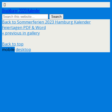
Druckbarer 2020 Kalender
Back to Sommerferien 2023 Hamburg Kalender
Feiertagen PDF & Word
« previous in gallery
Back to top
mobile
desktop