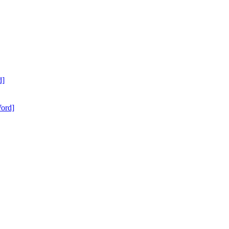
d]
ord]