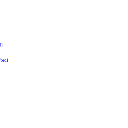
d]
ord]