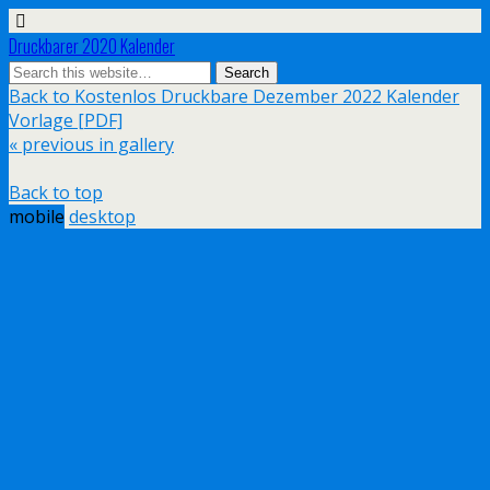
Druckbarer 2020 Kalender
Back to Kostenlos Druckbare Dezember 2022 Kalender
Vorlage [PDF]
« previous in gallery
Back to top
mobile
desktop