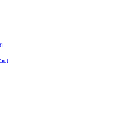
d]
ord]