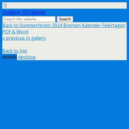
Druckbarer 2020 Kalender
Back to Sommerferien 2024 Bremen Kalender Feiertagen
PDF & Word
« previous in gallery
Back to top
mobile
desktop