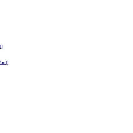
d]
ord]