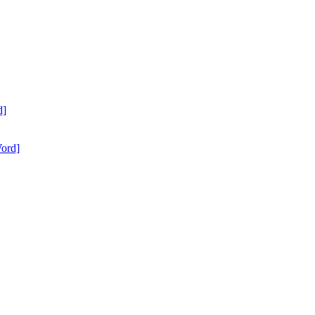
d]
ord]