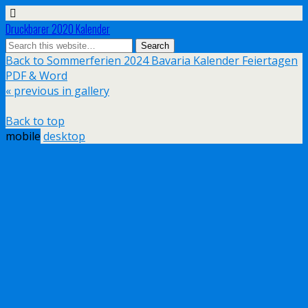
Druckbarer 2020 Kalender
Back to Sommerferien 2024 Bavaria Kalender Feiertagen
PDF & Word
« previous in gallery
Back to top
mobile
desktop