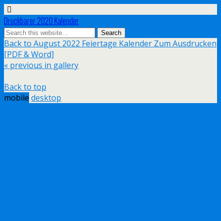
Druckbarer 2020 Kalender
Back to August 2022 Feiertage Kalender Zum Ausdrucken
[PDF & Word]
« previous in gallery
Back to top
mobile
desktop