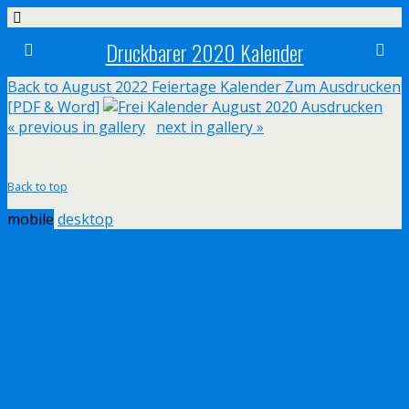
Druckbarer 2020 Kalender
Back to August 2022 Feiertage Kalender Zum Ausdrucken
[PDF & Word]
« previous in gallery
next in gallery »
Back to top
mobile
desktop