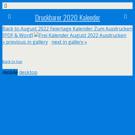
Druckbarer 2020 Kalender
Back to August 2022 Feiertage Kalender Zum Ausdrucken
[PDF & Word]
« previous in gallery
next in gallery »
Back to top
mobile
desktop