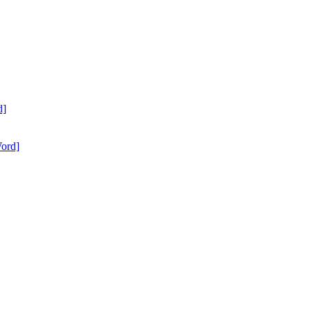
d]
ord]