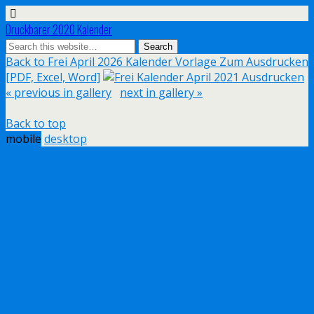
Druckbarer 2020 Kalender
Back to Frei April 2026 Kalender Vorlage Zum Ausdrucken
[PDF, Excel, Word]
« previous in gallery
next in gallery »
Back to top
mobile
desktop