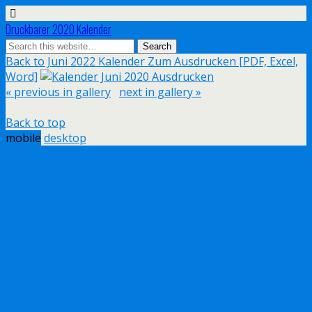
Druckbarer 2020 Kalender
Back to Juni 2022 Kalender Zum Ausdrucken [PDF, Excel,
Word]
« previous in gallery
next in gallery »
Back to top
mobile
desktop