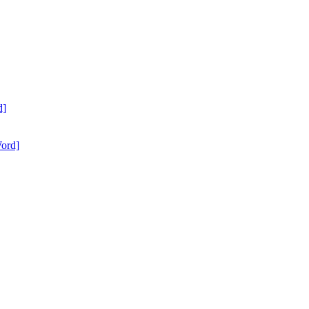
d]
ord]