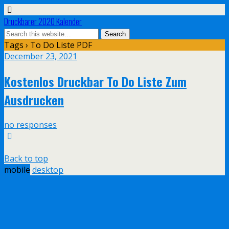
Druckbarer 2020 Kalender
Tags › To Do Liste PDF
December 23, 2021
Kostenlos Druckbar To Do Liste Zum
Ausdrucken
no responses
Back to top
mobile
desktop